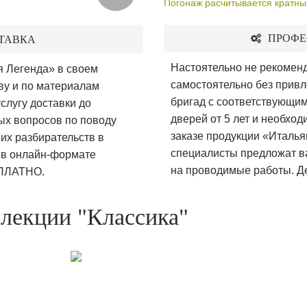
Погонаж расчитывается кратны
ПРОФЕ
ТАВКА
Настоятельно не рекомен
 Легенда» в своем
самостоятельно без прив
ву и по материалам
бригад с соответствующи
слугу доставки до
дверей от 5 лет и необхо
ых вопросов по поводу
заказе продукции «Италья
их разбирательств в
специалисты предложат ва
и в онлайн-формате
на проводимые работы. Де
СПЛАТНО.
лекции "Классика"