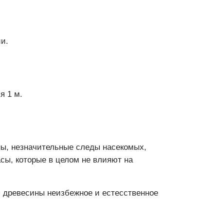
и.
я 1 м.
ны, незначительные следы насекомых,
сы, которые в целом не влияют на
я древесины неизбежное и естесственное