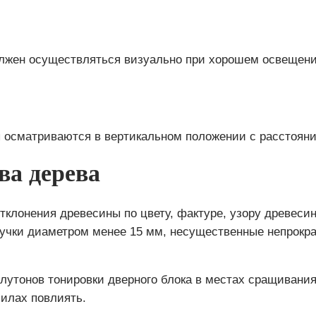
лжен осуществляться визуально при хорошем освещени
 осматриваются в вертикальном положении с расстояни
ва дерева
клонения древесины по цвету, фактуре, узору древеси
учки диаметром менее 15 мм, несущественные непрокра
олутонов тонировки дверного блока в местах сращивани
силах повлиять.